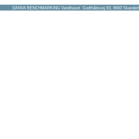
DANVA BENCHMARKING Vandhuset. Godthåbsvej 83, 8660 Skanderborg 