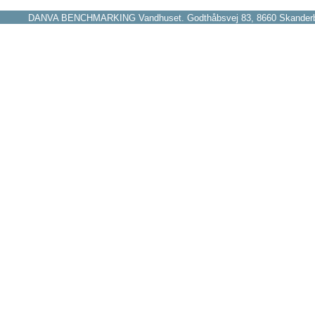
DANVA BENCHMARKING Vandhuset. Godthåbsvej 83, 8660 Skanderborg 